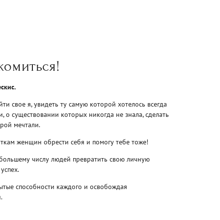
комиться!
скис.
и свое я, увидеть ту самую которой хотелось всегда
и, о существовании которых никогда не знала, сделать
рой мечтали.
яткам женщин обрести себя и помогу тебе тоже!
большему числу людей превратить свою личную
успех.
рытые способности каждого и освобождая
.