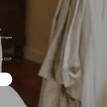
.
«история
 в СССР