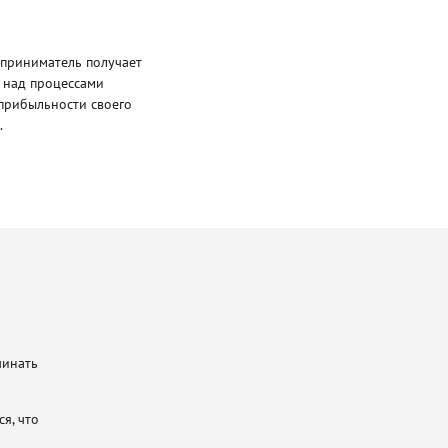
приниматель получает
ь над процессами
прибыльности своего
.
чинать
я, что