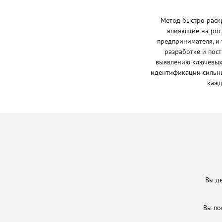
Метод быстро раскр
влияющие на рост
предпринимателя, и 
разработке и пос
выявлению ключевых 
идентификации сильны
кажд
Вы де
Вы по